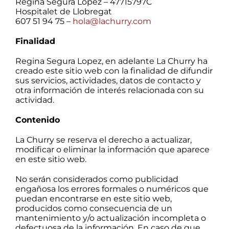
Regina Segura Lopez – 47715797C
Galería
Hospitalet de Llobregat
607 51 94 75 –
hola@lachurry.com
Finalidad
Contacto
Regina Segura Lopez, en adelante La Churry ha
creado este sitio web con la finalidad de difundir
sus servicios, actividades, datos de contacto y
otra información de interés relacionada con su
actividad.
Contenido
La Churry se reserva el derecho a actualizar,
modificar o eliminar la información que aparece
en este sitio web.
No serán considerados como publicidad
engañosa los errores formales o numéricos que
puedan encontrarse en este sitio web,
producidos como consecuencia de un
mantenimiento y/o actualización incompleta o
defectuosa de la información. En caso de que