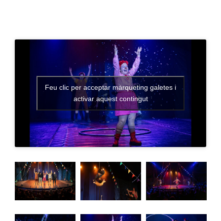
Premsa
Galeria
Feu clic per acceptar màrqueting galetes i
activar aquest contingut
soc
soc-2
soc-3