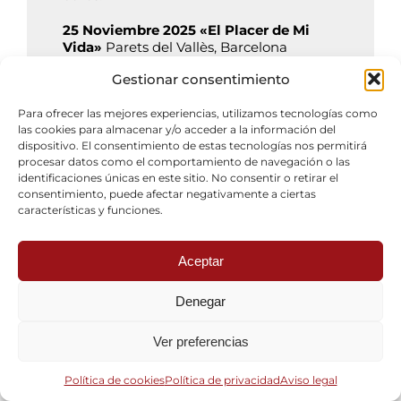
25 Noviembre 2025 «El Placer de Mi
Vida»
Parets del Vallès, Barcelona
Auditorio de Can Rajoler, parets del
Gestionar consentimiento
Valles. Función escolar.
Para ofrecer las mejores experiencias, utilizamos tecnologías como
6 Diciembre «Muestra de Numeros
las cookies para almacenar y/o acceder a la información del
Clown»
Atenas, Grecia.
dispositivo. El consentimiento de estas tecnologías nos permitirá
Kukaracha Theaterspace, Korinthou,6
procesar datos como el comportamiento de navegación o las
Athina 104 41 Grecia, a las 20:00h.
identificaciones únicas en este sitio. No consentir o retirar el
consentimiento, puede afectar negativamente a ciertas
12 Diciembre 2025 «Cabaret de Nadal
características y funciones.
La Fàbrica de Somnis»,
Vic, Barcelona.
Carrer Isidre Molist i Balc, 1 Vic, a las
19:00h.
Aceptar
13 Diciembre 2025 «Ex-quisit»
, Cia. La
Denegar
Trena.
Tavèrnoles a las 12:00h.
Ver preferencias
21 Diciembre 2025 «Wooooow!»
,
Barcelona.
Política de cookies
Política de privacidad
Aviso legal
Parc de la Guineüeta a les 12:00. Gratuït!