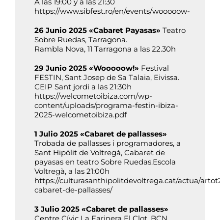
A las 19:00 y a las 21:30
https://www.sibfest.ro/en/events/wooooow-
26 Junio 2025 «Cabaret Payasas»
Teatro
Sobre Ruedas, Tarragona.
Rambla Nova, 11 Tarragona a las 22.30h
29 Junio 2025 «Wooooow!»
Festival
FESTIN, Sant Josep de Sa Talaia, Eivissa.
CEIP Sant jordi a las 21:30h
https://welcometoibiza.com/wp-
content/uploads/programa-festin-ibiza-
2025-welcometoibiza.pdf
1 Julio 2025 «Cabaret de pallasses»
Trobada de pallasses i programadores, a
Sant Hipòlit de Voltregà, Cabaret de
payasas en teatro Sobre Ruedas.Escola
Voltregà, a las 21:00h
https://culturasanthipolitdevoltrega.cat/actua/artot
cabaret-de-pallasses/
3 Julio 2025 «Cabaret de pallasses»
Centre Cívic La Farinera El Clot, BCN.