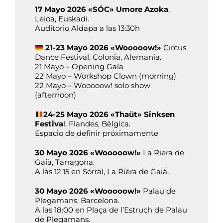
17 Mayo 2026 «SÓC» Umore Azoka
,
Leioa, Euskadi.
Auditorio Aldapa a las 13:30h
21-23 Mayo 2026 «Wooooow!»
Circus
Dance Festival, Colonia, Alemania.
21 Mayo – Opening Gala
22 Mayo – Workshop Clown (morning)
22 Mayo – Wooooow! solo show
(afternoon)
24-25 Mayo 2026 «Thaüt» Sinksen
Festiva
l, Flandes, Bèlgica.
Espacio de definir próximamente
30 Mayo 2026 «Wooooow!»
La Riera de
Gaià, Tarragona.
A las 12:15 en Sorral, La Riera de Gaià.
30 Mayo 2026 «Wooooow!»
Palau de
Plegamans, Barcelona.
A las 18:00 en Plaça de l’Estruch de Palau
de Plegamans.