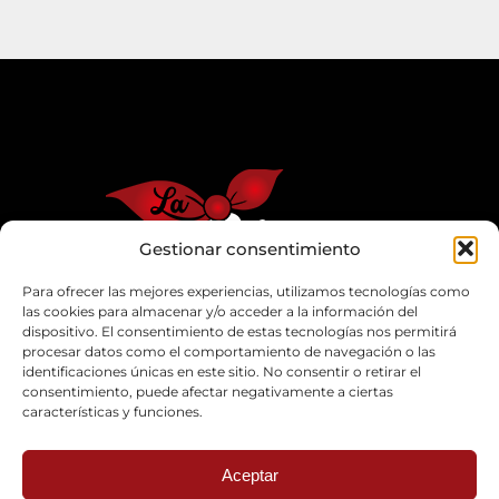
Gestionar consentimiento
Para ofrecer las mejores experiencias, utilizamos tecnologías como
las cookies para almacenar y/o acceder a la información del
dispositivo. El consentimiento de estas tecnologías nos permitirá
procesar datos como el comportamiento de navegación o las
identificaciones únicas en este sitio. No consentir o retirar el
consentimiento, puede afectar negativamente a ciertas
características y funciones.
© Copyright 2026 Regina Segura Lopez |
Aviso legal
-
Política de privacidad
| Sitio web diseñado por
Aceptar
+QueGusto - Tu Estudio Creativo