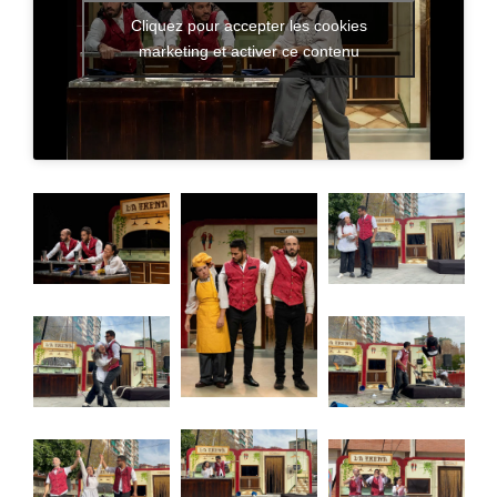
Galerie
Cliquez pour accepter les cookies
marketing et activer ce contenu
Contact
laTrena
Latrena1
laTrena2
laTrena2
latrena3