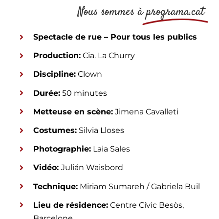
Nous sommes à
programa.cat
Spectacle de rue – Pour tous les publics
Production:
Cia. La Churry
Discipline:
Clown
Durée:
50 minutes
Metteuse en scène:
Jimena Cavalleti
Costumes:
Silvia Lloses
Photographie:
Laia Sales
Vidéo:
Julián Waisbord
Technique:
Miriam Sumareh / Gabriela Buil
Lieu de résidence:
Centre Cívic Besòs,
Barcelone