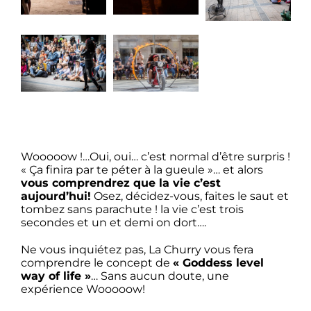
woooow5
woooow6
woooow3
woooow2
woooow1
Wooooow !…Oui, oui… c’est normal d’être surpris !
« Ça finira par te péter à la gueule »… et alors
vous comprendrez que la vie c’est
aujourd’hui!
Osez, décidez-vous, faites le saut et
tombez sans parachute ! la vie c’est trois
secondes et un et demi on dort….
Ne vous inquiétez pas, La Churry vous fera
comprendre le concept de
« Goddess level
way of life »
… Sans aucun doute, une
expérience Wooooow!